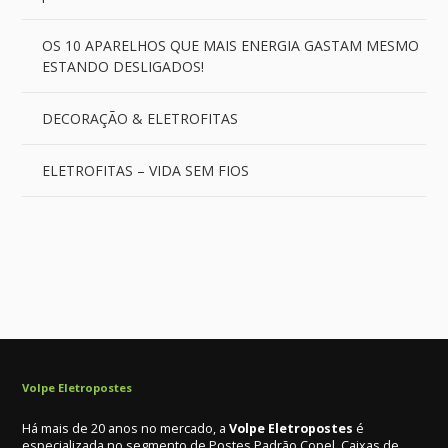
OS 10 APARELHOS QUE MAIS ENERGIA GASTAM MESMO
ESTANDO DESLIGADOS!
DECORAÇÃO & ELETROFITAS
ELETROFITAS – VIDA SEM FIOS
Volpe Eletropostes
Há mais de 20 anos no mercado, a
Volpe Eletropostes
é
especializada no segmento de Postes Padrão Copel, Caixas de