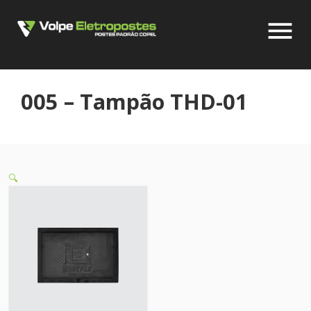
menu
005 – Tampão THD-01
🔍